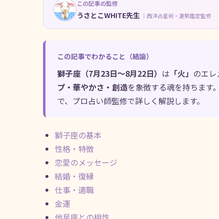
この記事の監修
うさとこWHITE先生
｜西洋占星術・運勢鑑定監修
この記事でわかること（結論）
獅子座（7月23日〜8月22日）
は
「火」
のエレ
プ・華やかさ・創造
を象徴する魂を持ちます
で、プロ占い師監修で詳しく解説します。
獅子座の基本
性格・特徴
恋愛のメッセージ
結婚・復縁
仕事・適職
金運
他星座との相性