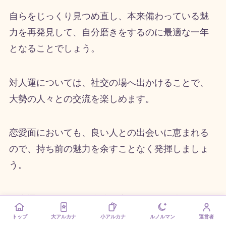
自らをじっくり見つめ直し、本来備わっている魅
力を再発見して、自分磨きをするのに最適な一年
となることでしょう。
対人運については、社交の場へ出かけることで、
大勢の人々との交流を楽しめます。
恋愛面においても、良い人との出会いに恵まれる
ので、持ち前の魅力を余すことなく発揮しましょ
う。
仕事運については、自分を磨くことで、次のキャ
リア・アップにつながるステップへ向かって、準
トップ
大アルカナ
小アルカナ
ルノルマン
運営者