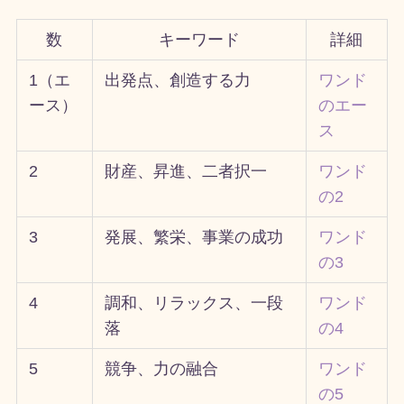
数
キーワード
詳細
1（エ
出発点、創造する力
ワンド
ース）
のエー
ス
2
財産、昇進、二者択一
ワンド
の2
3
発展、繁栄、事業の成功
ワンド
の3
4
調和、リラックス、一段
ワンド
落
の4
5
競争、力の融合
ワンド
の5