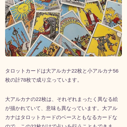
タロットカードは大アルカナ
22
枚と小アルカナ
56
枚の計
78
枚で成り立っています。
大アルカナの
22
枚は、それぞれまったく異なる絵
が描かれていて、意味も異なっています。大アル
カナはタロットカードのベースともなるカードな
ので、この
22
枚だけで占いを行うこともできま