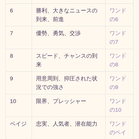
6
勝利、大きなニュースの
ワンド
到来、前進
の6
7
優勢、勇気、交渉
ワンド
の7
8
スピード、チャンスの到
ワンド
来
の8
9
用意周到、抑圧された状
ワンド
況での強さ
の9
10
限界、プレッシャー
ワンド
の10
ペイジ
忠実、人気者、潜在能力
ワンド
のペイ