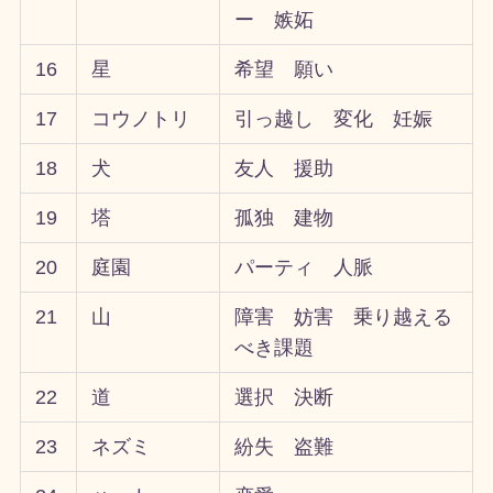
ー 嫉妬
16
星
希望 願い
17
コウノトリ
引っ越し 変化 妊娠
18
犬
友人 援助
19
塔
孤独 建物
20
庭園
パーティ 人脈
21
山
障害 妨害 乗り越える
べき課題
22
道
選択 決断
23
ネズミ
紛失 盗難