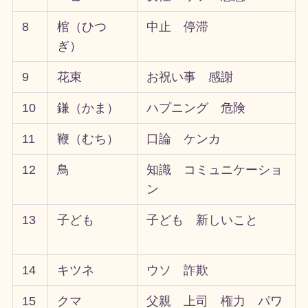
8
棺（ひつ
中止 停滞
ぎ）
9
花束
お祝い事 感謝
10
鎌（かま）
ハプニング 危険
11
鞭（むち）
口論 ケンカ
12
鳥
知識 コミュニケーショ
ン
13
子ども
子ども 新しいこと
14
キツネ
ウソ 詐欺
15
クマ
父親 上司 権力 パワ